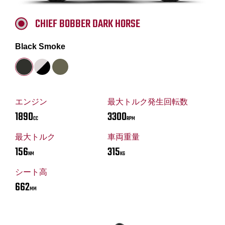
CHIEF BOBBER DARK HORSE
Black Smoke
エンジン
最大トルク発生回転数
1890
3300
CC
RPM
最大トルク
車両重量
156
315
NM
KG
シート高
662
MM