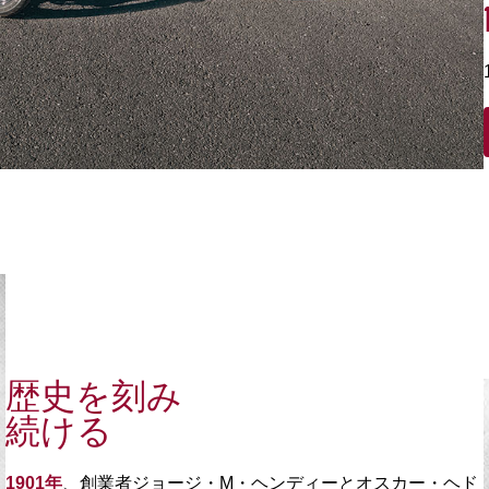
歴史を刻み
続ける
1901年
、創業者ジョージ・M・ヘンディーとオスカー・ヘド