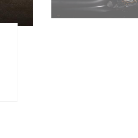
新型パワープラス
新しいパワープラス112 cu-in
181.4 Nmのトルクを発生。こ
リカ・キング・オブ・ザ・バガ
・