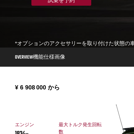
試乗を予約
*オプションのアクセサリーを取り付けた状態の
OVERVIEW
機能
仕様
画像
¥ 6 908 000
から
エンジン
最大トルク発生回転
1834
数