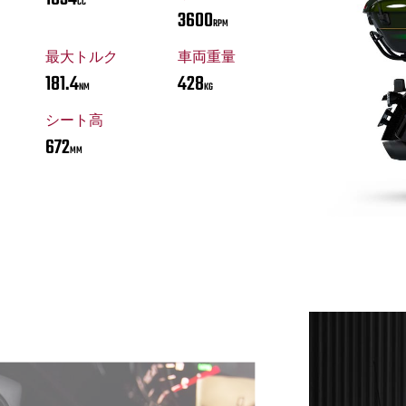
CC
3600
RPM
最大トルク
車両重量
181.4
428
NM
KG
シート高
672
MM