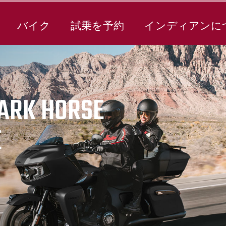
バイク
試乗を予約
インディアンに
DARK HORSE
E