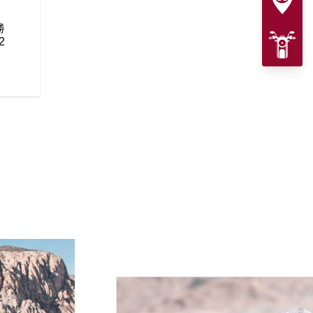
112 cu-in PowerPlusエ
ラインドスポットウォーニング
ルドコントロール、電子制御ブ
勝
の先進的な機能が搭載されてい
2
シーンでも危険回避と安全性が