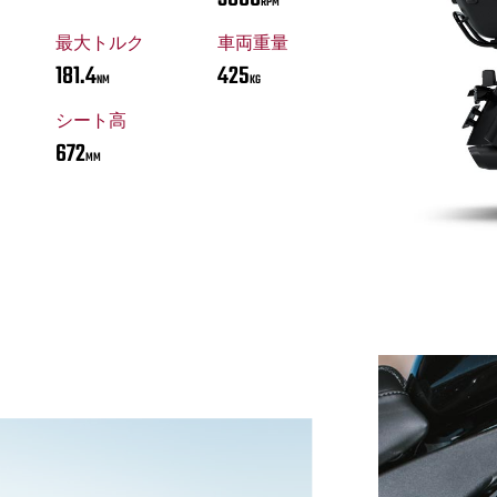
RPM
最大トルク
車両重量
181.4
425
NM
KG
シート高
672
MM