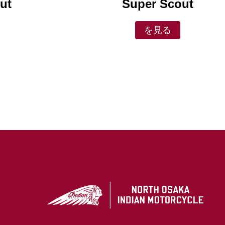
ut
Super Scout
を見る